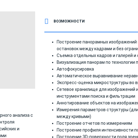
ВОЗМОЖНОСТИ
Построение панорамных изображений 
остановок между кадрами и без огран
Съемка отдельных кадров и галерей и 
Визуализация панорам по технологии 
Автофокусировка
Автоматическое выравнивание нерав
Экспресс-оценка микроструктуры во 
Сетевое хранилище для изображений 
инструментами поиска и фильтрации
Аннотирование объектов на изображе
Измерения параметров структуры (дли
рного анализа с
между кривыми)
онтроля
Построение отчетов по измерениям
сийских и
Построение профиля интенсивности п
ыми
Построение 3D-поверхности поля зрен