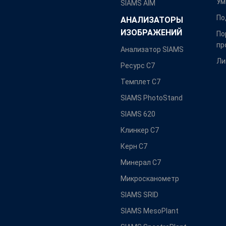
Ум
SIAMS AIM
По
АНАЛИЗАТОРЫ
ИЗОБРАЖЕНИЙ
По
пр
Анализатор SIAMS
Ли
Ресурс С7
Темплет С7
SIAMS PhotoStand
SIAMS 620
Клинкер С7
Керн С7
Минерал С7
Микросканометр
SIAMS SRID
SIAMS MesoPlant