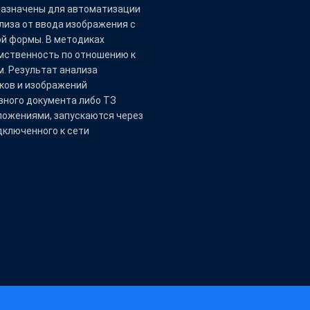
азначены для автоматизации
лиза от ввода изображения с
ой формы. В методиках
мственность по отношению к
. Результат анализа
иков и изображений
вного документа либо ТЗ
ложениями, запускаются через
дключенного к сети