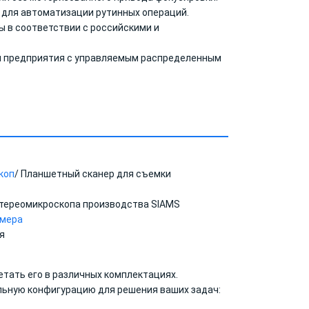
 для автоматизации рутинных операций.
 в соответствии с российскими и
и предприятия с управляемым распределенным
коп
/ Планшетный сканер для съемки
стереомикроскопа производства SIAMS
амера
я
тать его в различных комплектациях.
ьную конфигурацию для решения ваших задач: