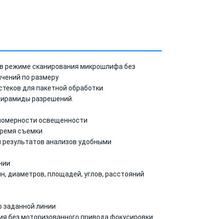
в режиме сканирования микрошлифа без
ичений по размеру
стеков для пакетной обработки
пирамиды разрешений.
номерности освещенности
время съемки
и результатов анализов удобными
нии
н, диаметров, площадей, углов, расстояний
о заданной линии
ия без моторизованного привода фокусировки.