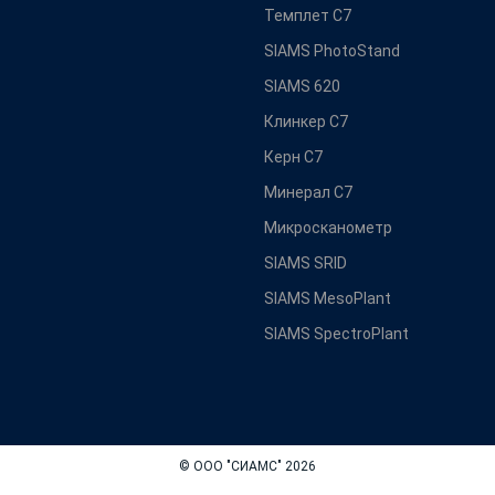
Темплет С7
SIAMS PhotoStand
SIAMS 620
Клинкер С7
Керн С7
Минерал С7
Микросканометр
SIAMS SRID
SIAMS MesoPlant
SIAMS SpectroPlant
© ООО "СИАМС" 2026