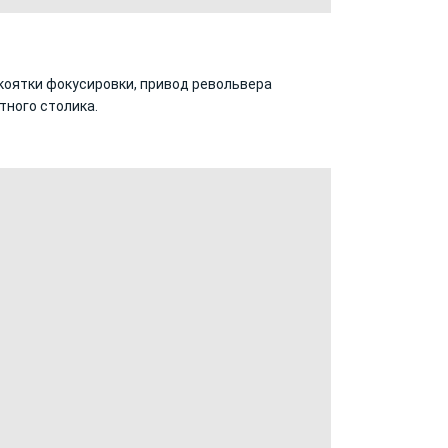
коятки фокусировки, привод револьвера
тного столика.