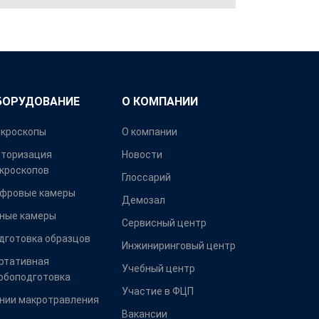
БОРУДОВАНИЕ
О КОМПАНИИ
кроскопы
О компании
торизация
Новости
кроскопов
Глоссарий
фровые камеры
Демозал
ные камеры
Сервисный центр
дготовка образцов
Инжиниринговый центр
ртативная
Учебный центр
обоподготовка
Участие в ФЦП
нии макротравления
Вакансии