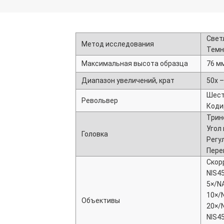
Свет
Метод исследования
Темн
Максимальная высота образца
76 м
Диапазон увеличений, крат
50х –
Шест
Револьвер
Коди
Трин
Угол 
Головка
Регу
Пере
Скор
NIS45
5×/N
10×/
Объективы
20×/
NIS45