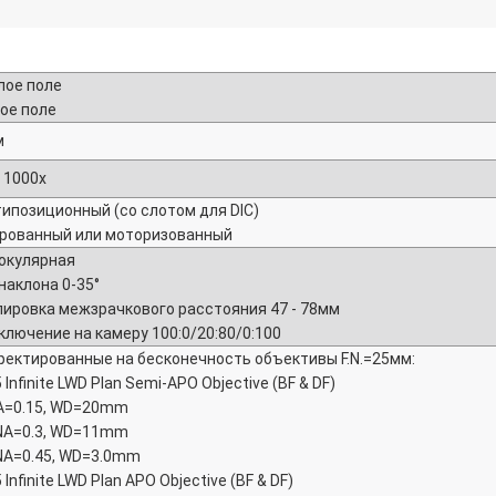
лое поле
ое поле
м
 1000х
ипозиционный (со слотом для DIC)
рованный или моторизованный
окулярная
наклона 0-35°
лировка межзрачкового расстояния 47 - 78мм
ключение на камеру 100:0/20:80/0:100
ректированные на бесконечность объективы F.N.=25мм:
 Infinite LWD Plan Semi-APO Objective (BF & DF)
A=0.15, WD=20mm
NA=0.3, WD=11mm
NA=0.45, WD=3.0mm
 Infinite LWD Plan APO Objective (BF & DF)