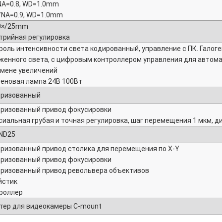
NA=0.8, WD=1.0mm
/NA=0.9, WD=1.0mm
0×/25mm
трийная регулировка
роль интенсивности света кодированный, управление с ПК. Гало
женного света, с цифровым контроллером управления для автома
смене увеличений
геновая лампа 24В 100Вт
ризованный
ризованный привод фокусировки
сиальная грубая и точная регулировка, шаг перемещения 1 мкм, 
 ND25
ризованный привод столика для перемещения по X-Y
ризованный привод фокусировки
ризованный привод револьвера объективов
стик
роллер
тер для видеокамеры C-mount