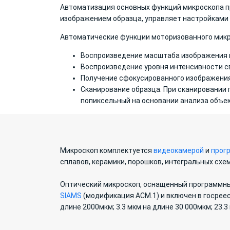
Автоматизация основных функций микроскопа пр
изображением образца, управляет настройками 
Автоматические функции моторизованного микр
Воспроизведение масштаба изображения п
Воспроизведение уровня интенсивности св
Получение сфокусированного изображения
Сканирование образца. При сканировании
попиксельный на основании анализа объек
Микроскоп комплектуется
видеокамерой
и
прог
сплавов, керамики, порошков, интегральных схем
Оптический микроскоп, оснащенный программн
SIAMS
(модификация АСМ.1) и включен в госреес
длине 2000мкм; 3.3 мкм на длине 30 000мкм; 23.3