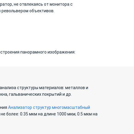
атор, не отвлекаясь от монитора с
и револьвером объективов.
остроения панорамного изображения:
анализа структуры материалов: металлов и
кна, гальванических покрытий и др.
ения
Анализатор структур многомасштабный
 более: 0.35 мкм на длине 1000 мкм; 0.5 мкм на