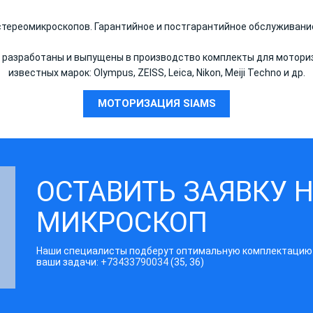
 стереомикроскопов. Гарантийное и постгарантийное обслуживан
 разработаны и выпущены в производство комплекты для моториз
известных марок: Olympus, ZEISS, Leica, Nikon, Meiji Techno и др.
МОТОРИЗАЦИЯ SIAMS
ОСТАВИТЬ ЗАЯВКУ 
МИКРОСКОП
Наши специалисты подберут оптимальную комплектацию
ваши задачи:
+73433790034
(35, 36)