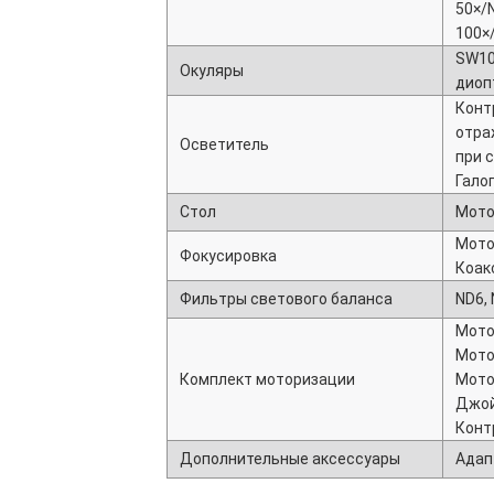
50×/
100×
SW1
Окуляры
диоп
Конт
отра
Осветитель
при 
Гало
Стол
Мото
Мото
Фокусировка
Коак
Фильтры светового баланса
ND6,
Мото
Мото
Комплект моторизации
Мото
Джой
Конт
Дополнительные аксессуары
Адап