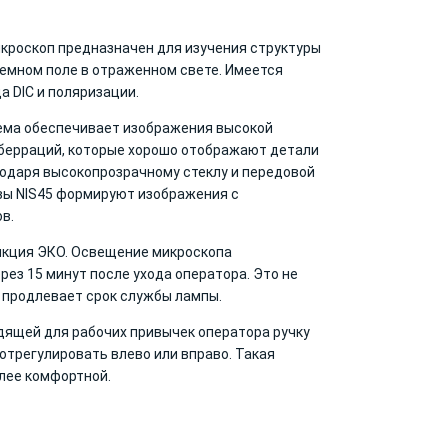
кроскоп предназначен для изучения структуры
темном поле в отраженном свете. Имеется
 DIC и поляризации.
ема обеспечивает изображения высокой
аберраций, которые хорошо отображают детали
годаря высокопрозрачному стеклу и передовой
вы NIS45 формируют изображения с
в.
нкция ЭКО. Освещение микроскопа
ез 15 минут после ухода оператора. Это не
и продлевает срок службы лампы.
дящей для рабочих привычек оператора ручку
отрегулировать влево или вправо. Такая
лее комфортной.