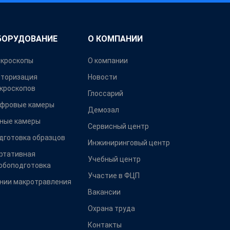
БОРУДОВАНИЕ
О КОМПАНИИ
кроскопы
О компании
торизация
Новости
кроскопов
Глоссарий
фровые камеры
Демозал
ные камеры
Сервисный центр
дготовка образцов
Инжиниринговый центр
ртативная
Учебный центр
обоподготовка
Участие в ФЦП
нии макротравления
Вакансии
Охрана труда
Контакты