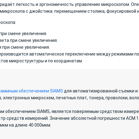
идаёт легкость и эргономичность управлению микроскопом. Опер
микроскопа с джойстика: перемещением столика, фокусировкой 
оскопа:
ри смене увеличения.
ета при смене увеличения.
 при смене увеличения.
 производится автоматическое переключение между режимами п
тов микроструктуры и по координатам.
раммным обеспечением SIAMS
для автоматизированной съемки и 
, электронных микросхем, печатных плат, тонера, проволоки, воло
ым обеспечением SIAMS, является поверяемым средством измер
тр средств измерений. Значение абсолютной погрешности АСМ.1 не
 мкм на длине 40 000мкм.