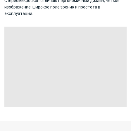
Стереомикроскоп отличают
эргономичный дизайн, четкое
изображение, широкое поле зрения и простота в
эксплуатации.