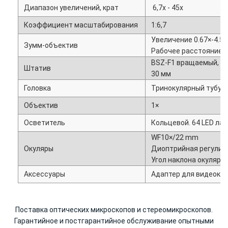
Диапазон увеличений, крат
6,7х - 45х
Коэффициент масштабирования
1:6,7
Увеличение 0.67×-4.5×
Зумм-объектив
Рабочее расстояние 
BSZ-F1 вращаемый, вы
Штатив
30 мм
Головка
Тринокулярный тубус
Объектив
1×
Осветитель
Кольцевой. 64 LED ла
WF10×/22 mm
Окуляры
Диоптрийная регулир
Угол наклона окулярны
Аксессуары
Адаптер для видеока
Поставка оптических микроскопов и стереомикроскопов.
Гарантийное и постгарантийное обслуживание опытными